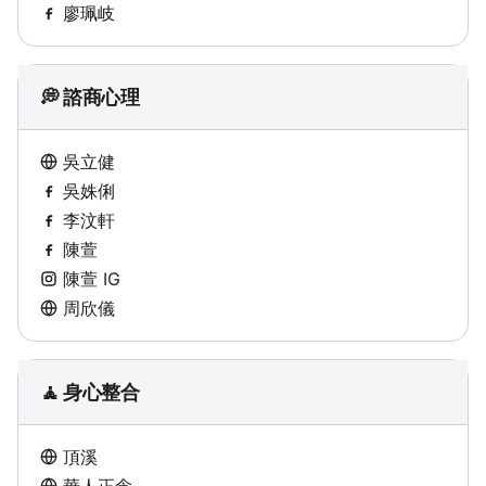
廖珮岐
💭 諮商心理
吳立健
吳姝俐
李汶軒
陳萱
陳萱 IG
周欣儀
🧘 身心整合
頂溪
華人正念