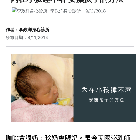
李政洋身心診所
9/11/2018
作者：
李政洋身心診所
發布日期：9/11/2018
咖啡會退奶，珍奶會脹奶。
是
今天
跟
泌乳師