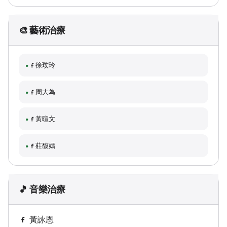
🎨 藝術治療
徐玟玲
周大為
黃暄文
莊馥嫣
🎵 音樂治療
黃詠恩