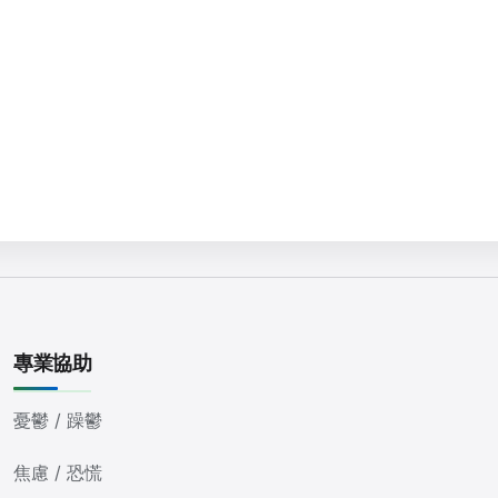
專業協助
憂鬱 / 躁鬱
焦慮 / 恐慌