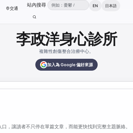
（可輸入：憂鬱、焦慮、失眠、ADHD、雙
站內搜尋
EN
日本語
交通
輸入關鍵字後按 Enter 或點擊搜尋按鈕。
李政洋身心診所
複雜性創傷整合治療中心。
加入為 Google 偏好來源
步入口，讓讀者不只停在單篇文章，而能更快找到完整主題脈絡。