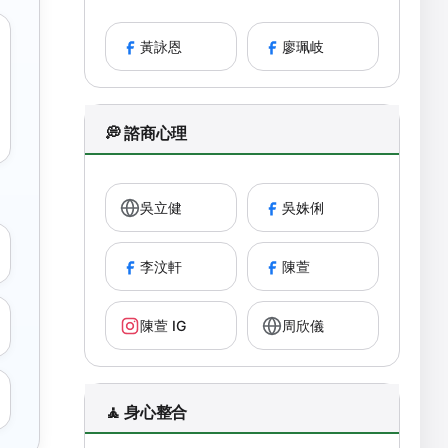
黃詠恩
廖珮岐
💭 諮商心理
吳立健
吳姝俐
李汶軒
陳萱
陳萱 IG
周欣儀
🧘 身心整合