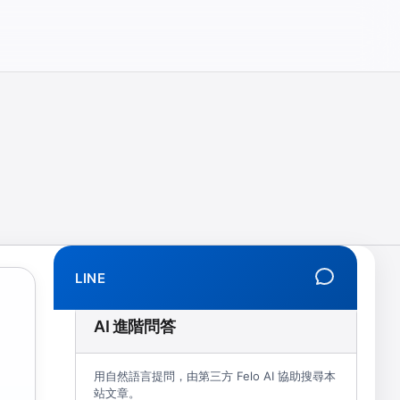
相、拒學、創傷、解離、EMDR、TMS、NIRS、預約）
LINE
AI 進階問答
用自然語言提問，由第三方 Felo AI 協助搜尋本
站文章。