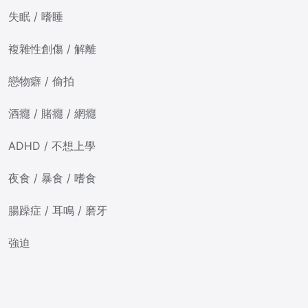
失眠 / 嗜睡
複雜性創傷 / 解離
戀物癖 / 偷拍
酒癮 / 賭癮 / 網癮
ADHD / 不想上學
夜食 / 暴食 / 嗜食
腸躁症 / 耳鳴 / 磨牙
強迫