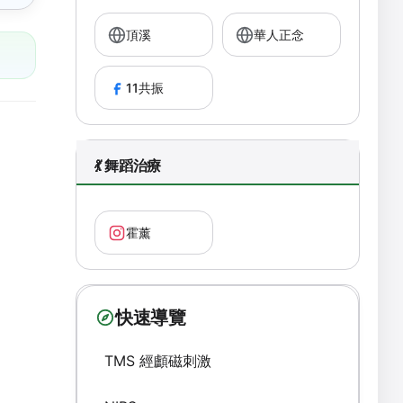
頂溪
華人正念
11共振
💃 舞蹈治療
霍薰
快速導覽
TMS 經顱磁刺激