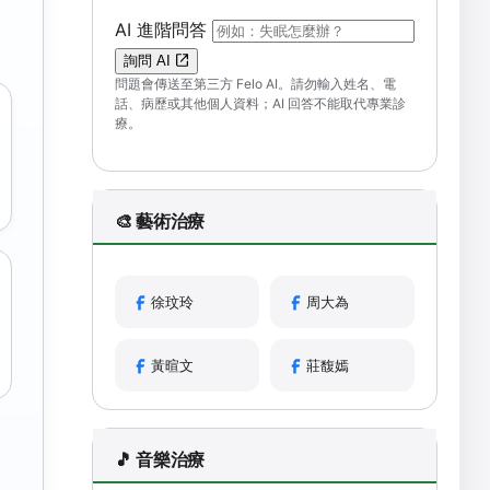
（可輸入自然語言問題；送出後會開啟 F
AI 進階問答
詢問 AI
問題會傳送至第三方 Felo AI。請勿輸入姓名、電
話、病歷或其他個人資料；AI 回答不能取代專業診
療。
🎨 藝術治療
徐玟玲
周大為
黃暄文
莊馥嫣
🎵 音樂治療