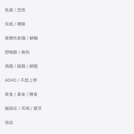
焦慮 / 恐慌
失眠 / 嗜睡
複雜性創傷 / 解離
戀物癖 / 偷拍
酒癮 / 賭癮 / 網癮
ADHD / 不想上學
夜食 / 暴食 / 嗜食
腸躁症 / 耳鳴 / 磨牙
強迫