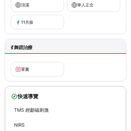
頂溪
華人正念
11共振
💃 舞蹈治療
霍薰
快速導覽
TMS 經顱磁刺激
NIRS