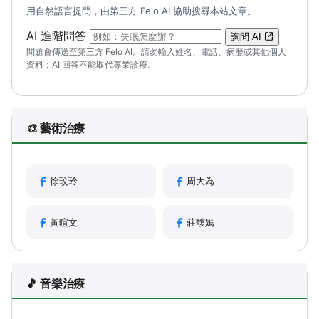
用自然語言提問，由第三方 Felo AI 協助搜尋本站文章。
（可輸入自然語言問題；送出後會開啟 Felo A
AI 進階問答
詢問 AI
問題會傳送至第三方 Felo AI。請勿輸入姓名、電話、病歷或其他個人
資料；AI 回答不能取代專業診療。
🎨 藝術治療
徐玟玲
周大為
黃暄文
莊馥嫣
🎵 音樂治療