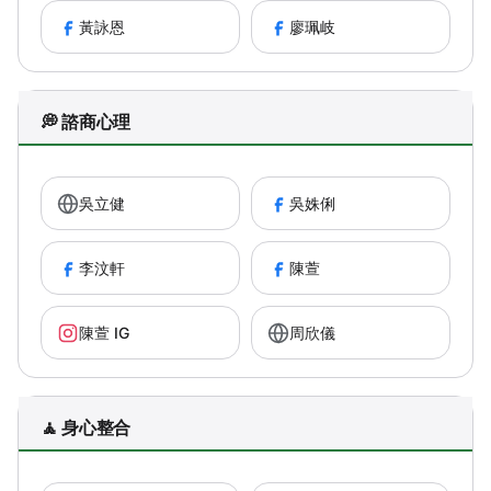
黃詠恩
廖珮岐
💭 諮商心理
吳立健
吳姝俐
李汶軒
陳萱
陳萱 IG
周欣儀
🧘 身心整合