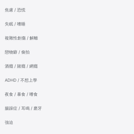
焦慮 / 恐慌
失眠 / 嗜睡
複雜性創傷 / 解離
戀物癖 / 偷拍
酒癮 / 賭癮 / 網癮
ADHD / 不想上學
夜食 / 暴食 / 嗜食
腸躁症 / 耳鳴 / 磨牙
強迫