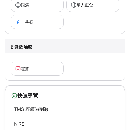
頂溪
華人正念
11共振
💃 舞蹈治療
霍薰
快速導覽
TMS 經顱磁刺激
NIRS