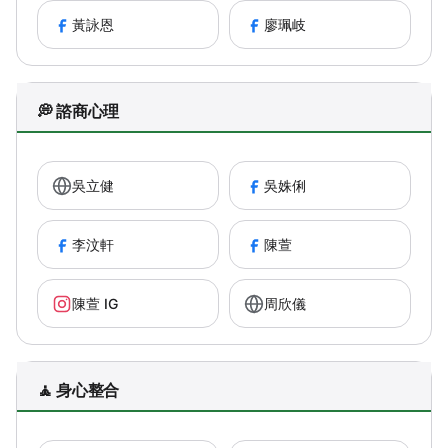
黃詠恩
廖珮岐
💭 諮商心理
吳立健
吳姝俐
李汶軒
陳萱
陳萱 IG
周欣儀
🧘 身心整合