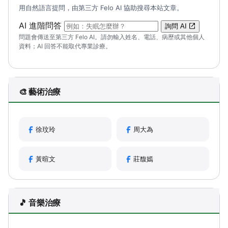
用自然語言提問，由第三方 Felo AI 協助搜尋本站文章。
（可輸入自然語言問題；送出後會開啟 Felo A
AI 進階問答
詢問 AI
問題會傳送至第三方 Felo AI。請勿輸入姓名、電話、病歷或其他個人
資料；AI 回答不能取代專業診療。
🎨 藝術治療
徐玟玲
周大為
黃暄文
莊馥嫣
🎵 音樂治療